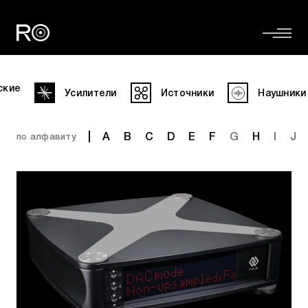
ские
Усилители
Источники
Наушники
A
B
C
D
E
F
G
H
I
J
по алфавиту