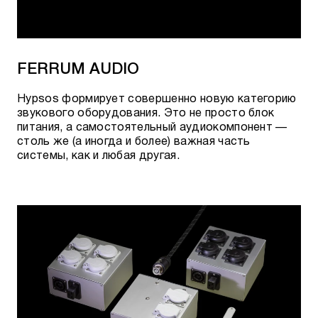
По телефону:
+7 495 920 20 10
;
В мессенджерах:
Telegram
или
WhatsApp
;
FERRUM AUDIO
По электронной почте:
team@rovsky.audio
;
Hypsos формирует совершенно новую категорию
Нажав кнопку - "посетить шоурум".
звукового оборудования. Это не просто блок
питания, а самостоятельный аудиокомпонент —
Гарантировать лучшие цены и качество
столь же (а иногда и более) важная часть
товара нам позволяет сотрудничество с
системы, как и любая другая.
официальными поставщиками.