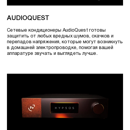
Система защиты:
автоматическая защита от
перегрузки;
AUDIOQUEST
Нагрузка на каждую розетку: 8 А;
Сетевые кондиционеры AudioQuest готовы
Максимальная общая нагрузка: 10 А;
защитить от любых вредных шумов, скачков и
перепадов напряжения, которые могут возникнуть
Комплектация: 6 кабелей (IEC C13 на C14), 1
в домашней электропроводке, помогая вашей
основной кабель питания;
аппаратуре звучать и выглядеть лучше.
Доступные цвета: черный, серебристый (black,
silver);
Габариты (ВхШхГ):
306,4 x
444 x 78,4 мм;
Вес: 4,6 кг.
Актуальное наличие, возможность
предзаказа и стоимость, можно уточнить: