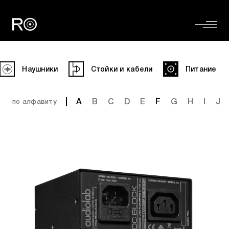
Наушники
Стойки и кабели
Питание
A
B
C
D
E
F
G
H
I
J
по алфавиту