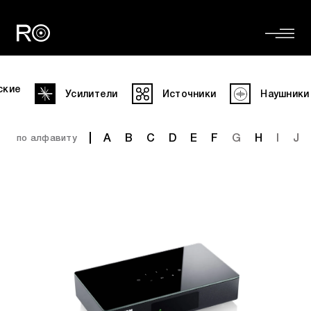
ские
Усилители
Источники
Наушники
A
B
C
D
E
F
G
H
I
J
по алфавиту