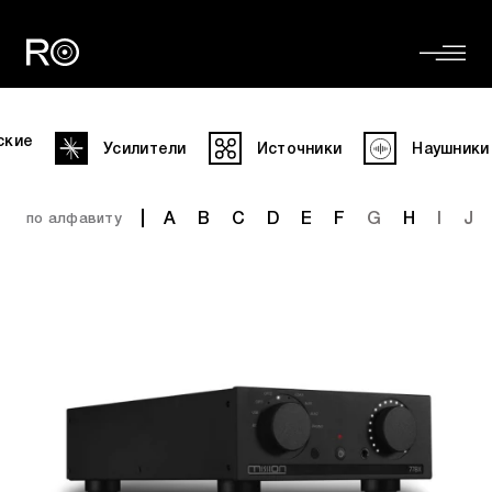
ские
Усилители
Источники
Наушники
A
B
C
D
E
F
G
H
I
J
по алфавиту