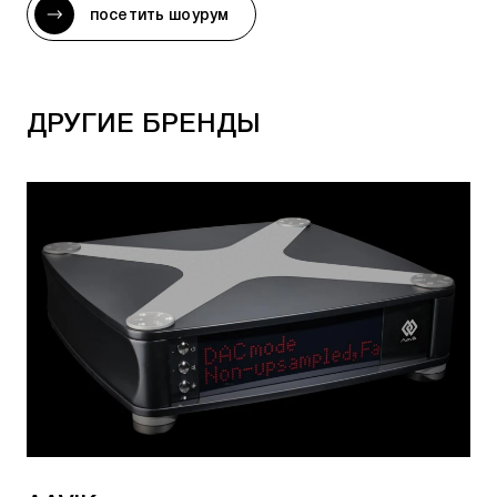
посетить шоурум
LX Connect DAC
- беспроводной управляющий
центр для АС LX Connect, ЦАП, предусилитель и
усилитель для наушников
ДРУГИЕ БРЕНДЫ
Актуальное наличие, возможность
предзаказа и стоимость, можно уточнить:
По телефону:
+7 495 920 20 10
;
В мессенджерах:
Telegram
или
WhatsApp
;
По электронной почте:
team@rovsky.audio
;
Нажав кнопку - "посетить шоурум".
Гарантировать лучшие цены и качество
товара нам позволяет сотрудничество с
официальными поставщиками.