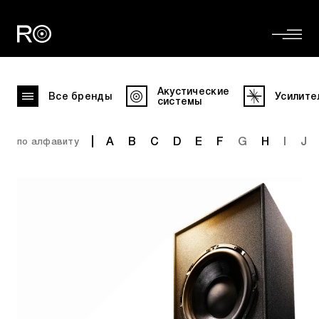
Акустические
Все бренды
Усилите
системы
A
B
C
D
E
F
G
H
I
J
по алфавиту