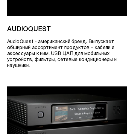
System M5 и System Z5 заменили System M и
System Z, к тому времени на четвертом этапе
разработки.
AUDIOQUEST
2015
AudioQuest - американский бренд. Выпускает
Компания создала отдельное подразделение для
обширный ассортимент продуктов – кабели и
производства кинотеатральных решений - AIA
аксессуары к ним, USB ЦАП для мобильных
ASCENDO IMMERSVE AUDIO. Сегодня лучшие
устройств, фильтры, сетевые кондиционеры и
домашние кинозалы по всему миру используют
наушники.
иммерсивые акустические системы под брендом
AIA. В качестве фундамента - технологии для
достижения лучшего звука и акустического
совершенства: коаксиальные динамики,
собственное программное обеспечение для
коррекции помещения, цифровые звуковые
процессоры DSP в активных версиях АС,
расширенные сетевые функции.
Усилители, встроенные в активные АС, также
продаются отдельно – как в рэковом, так и в