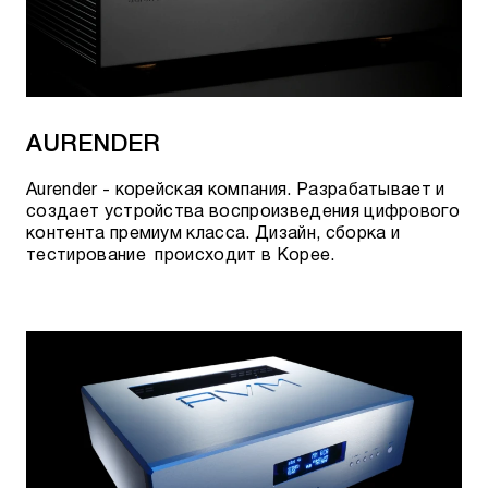
корпусном форм-факторе. А ещё в каталоге есть
широкая линейка высокоэффективных
многоканальных усилителей мощности для
кинозалов с конфигурацией от 2 до 16 каналов,
мощностью до 3000 Ватт на канал, с
возможностями подключения в мостовом режиме
и работы по протоколу Dante – технологии,
AURENDER
которая постепенно приходит в технику для
домашнего рынка из профессионального аудио.
Aurender - корейская компания. Разрабатывает и
создает устройства воспроизведения цифрового
контента премиум класса. Дизайн, сборка и
тестирование происходит в Корее.