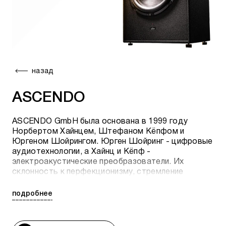
назад
ASCENDO
ASCENDO GmbH была основана в 1999 году
Норбертом Хайнцем, Штефаном Кёпфом и
Юргеном Шойрингом. Юрген Шойринг - цифровые
аудиотехнологии, а Хайнц и Кёпф -
электроакустические преобразователи. Их
склонность к перфекционизму, стремление
подвергать сомнению устоявшиеся знания и
радость от поиска новых подходов до сих пор
подробнее
являются сильными связующими звеньями для
всех троих.