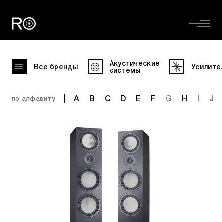
Акустические
Все бренды
Усилите
системы
A
B
C
D
E
F
G
H
I
J
по алфавиту