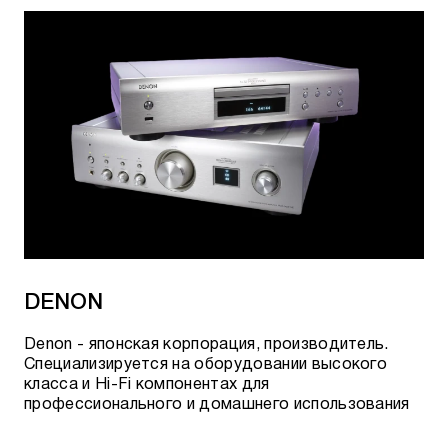
комплектующих завершаются очень тщательным
контролем качества готовой продукции.
Полностью проверяются все 100% систем, вне
зависимости от ценовой категории и уровня.
Проверка всегда завершается контролем
точности воспроизведения звукового диапазона.
Для этого все контрольные места фабрики
оснащены специальным измерительным
оборудованием.
Модели, которые производятся на заводе в
Китае (серия Movie, InCeiling, InWall, некоторые
саундбары DM) приходят на контрольные пункты
фабрики в Германии и также проходят 100%
проверку и тестирование.
DENON
Фирма Canton работает в тесной кооперации со
Denon - японская корпорация, производитель.
многими крупными компаниями. Широко известны
Специализируется на оборудовании высокого
проекты звукового оснащения автомобилей
класса и
Hi-Fi
компонентах
для
Skoda, интеграция саундбаров премиального
профессионального и домашнего использования
класса в ТВ стойки Spectral и т.д.