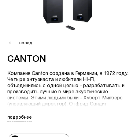
назад
CANTON
Компания Canton создана в Германии, в 1972 году.
Четыре энтузиаста и любители
Hi-Fi,
объединились с одной целью - разрабатывать и
производить лучшие в мире акустические
системы. Этими людьми были - Хуберт Милберс
(управляющий директор), Отфрид Сандиг
(руководитель отдела маркетинга и продаж),
Гёнтер Сейтц (инженер-разработчик и технолог) и
подробнее
Вольфганг Сейкритт (руководитель отдела
исследований и инноваций).