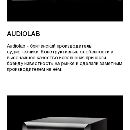
элементы позволили получить абсолютно ровное
звучание без малейших проявлений механического
дребезга. Частотный диапазон сверху достигал
30кГц (вместо 25кГц у LE). Новая серия включала
7 моделей: GLE 40, GLE 40F, GLE 45, GLE 50, GLE
60, GLE 70 и G800L.
AUDIOLAB
В каталоге Canton появились коммутаторы Combi
Audiolab - британский производитель
для подключения нескольких пар колонок к
аудиотехники. Конструктивные особенности и
одному усилителю.
высочайшее качество исполнения принесли
бренду известность на рынке и сделали заметным
1979
производителем на нём.
Canton представила первую на рынке систему с
сабвуфером и компактными сателлитами типа
2.1.
1980
Компания представила серию напольных
акустических систем
«Ergo», где в каждой
колонке был использован гибридный усилитель, а
схема «умный контроль» гарантировала