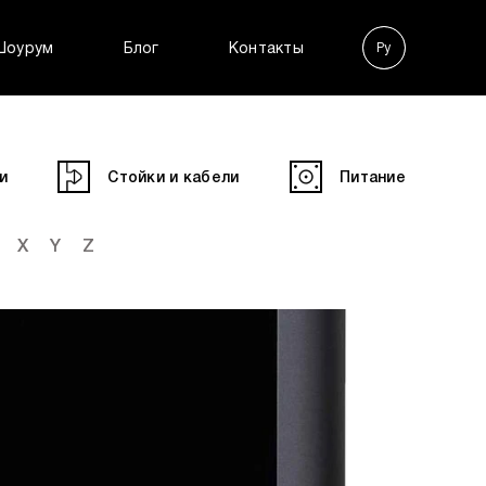
Шоурум
Блог
Контакты
Ру
En
и
Стойки и кабели
Питание
X
Y
Z