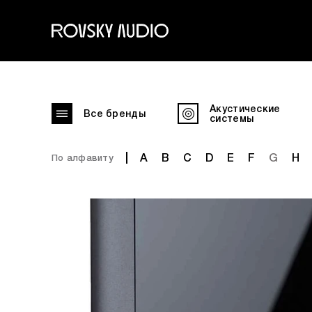
Акустические
Все бренды
системы
A
B
C
D
E
F
G
H
По алфавиту