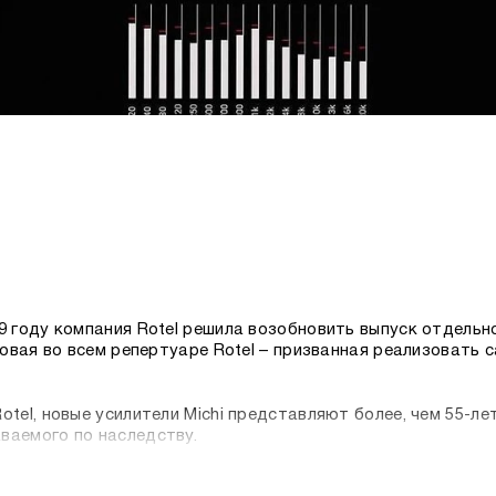
9 году компания Rotel решила возобновить выпуск отдельн
оповая во всем репертуаре Rotel – призванная реализовать
otel, новые усилители Michi представляют более, чем 55-л
ваемого по наследству.
ектор Питер Као (Peter Kao, Managing Director of Rotel),-