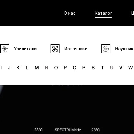
О нас
Каталог
Усилители
Источники
Наушник
I
J
K
L
M
N
O
P
Q
R
S
T
U
V
W