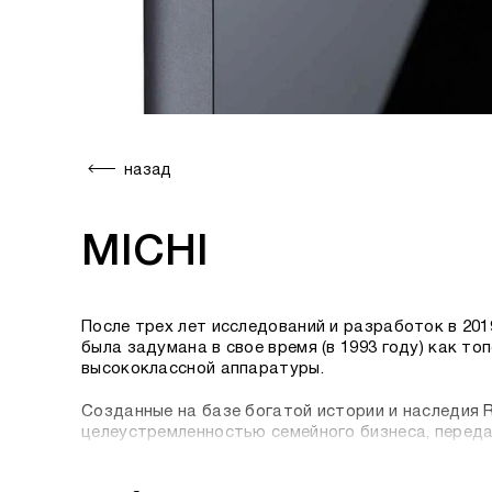
назад
MICHI
После трех лет исследований и разработок в 201
была задумана в свое время (в 1993 году) как т
высококлассной аппаратуры.
Созданные на базе богатой истории и наследия R
целеустремленностью семейного бизнеса, переда
Вот, что сказал по этому поводу управляющий дир