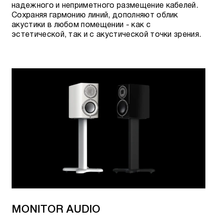
надежного и неприметного размещение кабелей.
SureGrip 300 Spade Gold (40)
Сохраняя гармонию линий, дополняют облик
акустики в любом помещении - как с
SureGrip 300 Spade Silver (4)
эстетической, так и с акустической точки зрения.
ПЕРЕХОДНИКИ И РАЗВЕТВИТЕЛИ
AUDIOQUEST
USB
DragonTail USB-A - USB-C
RCA
AudioQuest FLX-X RCA (F22M)
MONITOR AUDIO
AudioQuest FLX-X RCA (M22F)