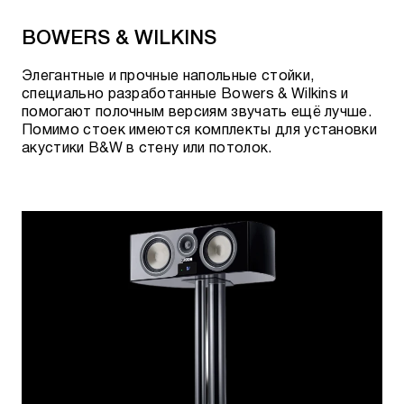
Mackenzie XLR-XLR
BOWERS & WILKINS
Pegasus XLR-XLR
Элегантные и прочные напольные стойки,
Red River XLR-XLR
специально разработанные Bowers & Wilkins и
помогают полочным версиям звучать ещё лучше.
ThunderBird XLR-XLR
Помимо стоек имеются комплекты для установки
акустики B&W в стену или потолок.
Yukon XLR-XLR
Rocket 33 FR-BFAG
Type 5 FR-BFAG
Rocket 11 FR-BFAS
Rocket 22 FR-BFAS
Rocket 33 FR-BFAS
Type 5 FR-BFAS