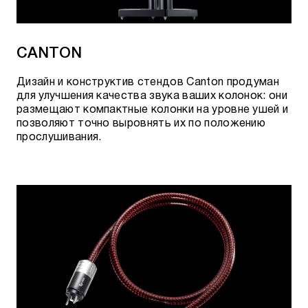
Type 9 FR-BANANAG
Rocket 44 FR-BANANAS
CANTON
Type 9 FR-BANANAS
Дизайн и конструктив стендов Canton продуман
Rocket 33 FR-SPADEG
для улучшения качества звука ваших колонок: они
размещают компактные колонки на уровне ушей и
Rocket 11 FR-SPADES
позволяют точно выровнять их по положению
прослушивания.
Rocket 22 FR-SPADES
Rocket 33 FR-SPADES
Rocket 11 SBW-BFAS
Rocket 22 SBW-BFAS
Rocket 33 SBW-BFAS
Rocket 44 SBW-BANANAG
Rocket 44 SBW-BANANAS