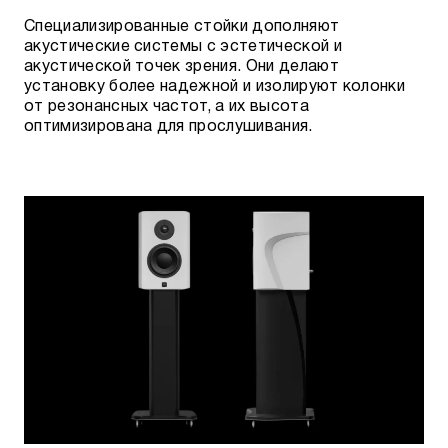
Специализированные стойки дополняют
HDMI
акустические системы с эстетической и
акустической точек зрения. Они делают
установку более надежной и изолируют колонки
AudioQuest HDMI 48G Coupler
от резонансных частот, а их высота
оптимизирована для прослушивания.
AudioQuest HDMI 90˚/W Adaptor
Силовые (питание)
AudioQuest IEC90˚/1
ПОДСТАВКИ И ЗАГЛУШКИ AUDIOQUEST
Антивибрационные опоры
AudioQuest SorboGel Q-Feet System (4)