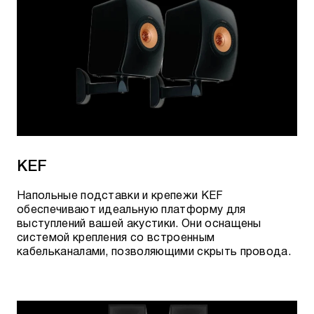
Carbon USB-C-USB-B
Forest USB-C-USB-B
Forest RJ/E
Pearl RJ/E
КАБЕЛИ AUDIOQUEST ДЛЯ
KEF
ПРОИГРЫВАТЕЛЕЙ ВИНИЛА
Напольные подставки и крепежи KEF
обеспечивают идеальную платформу для
выступлений вашей акустики. Они оснащены
Angel Tonearm JIS-2RCA
системой крепления со встроенным
кабельканалами, позволяющими скрыть провода.​
Yosemite Tonearm JIS-2RCA
Angel Tonearm JIS90-2RCA