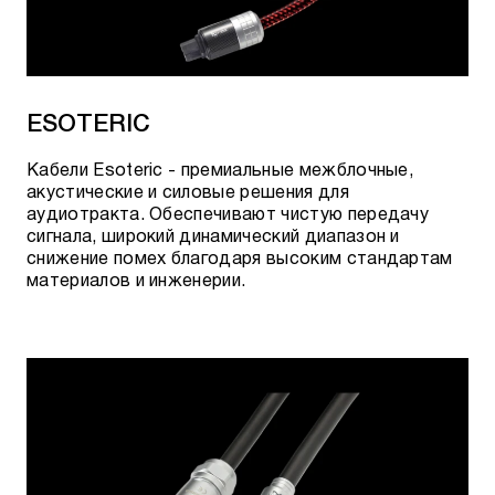
Rocket 11 SBW-SPADES
Rocket 22 SBW-SPADES
ESOTERIC
Rocket 33 SBW-SPADES
Кабели Esoteric - премиальные межблочные,
акустические и силовые решения для
ЦИФРОВЫЕ КАБЕЛИ AUDIOQUEST
аудиотракта. Обеспечивают чистую передачу
сигнала, широкий динамический диапазон и
снижение помех благодаря высоким стандартам
материалов и инженерии.
Blueberry 18 HDMI
Root Beer 18 HDMI
Pearl 18 Active HDMI
Carbon 48 HDMI
Cinnamon 48 HDMI