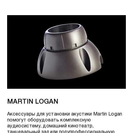
КОННЕКТОРЫ AUDIOQUEST
Разъемы RCA и BNC
ITC-18G/F (50)
ITC-24G/F (50)
ITC-18G/BNC (50)
ITC-24G/BNC (50)
Chicago RCA Plugs (4)
Red River RCA Plugs (4)
MARTIN LOGAN
Разъемы XLR
Аксессуары для установки акустики Martin Logan
помогут оборудовать комплексную
Red River XLR Plugs (4)
аудиосистему, домашний кинотеатр,
танцевальный зал или полупрофессиональную