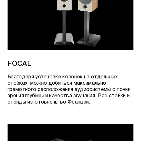
Cinnamon Optical
Forest Optical
Pearl Optical
Carbon USB-A-USB Micro
Diamond USB-A-USB Micro
FOCAL
Cinnamon USB-A-USB-B
Благодаря установке колонок на отдельных
Diamond USB-A-USB-B
стойках, можно добиться максимально
грамотного расположения аудиосистемы с точки
Forest USB-A-USB-B
зрения глубины и качества звучания. Все стойки и
стенды изготовлены во Франции.
Pearl USB-A-USB-B
Cinnamon USB-A-USB-C
Diamond USB-A-USB-C
Forest USB-A-USB-C