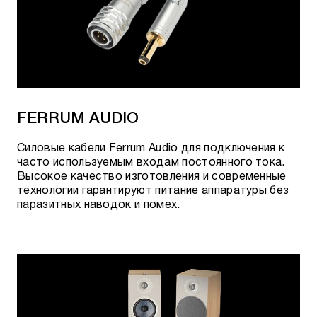
Forest 48 HDMI
Pearl 48 HDMI
Vodka 48 HDMI
Dragon 48 eARC Priority
FERRUM AUDIO
ThunderBird 48 eARC Priority
Cиловые кабели Ferrum Audio для подключения к
Vodka 48 eARC Priority
часто используемым входам постоянного тока.
Высокое качество изготовления и современные
Carbon Coax
технологии гарантируют питание аппаратуры без
паразитных наводок и помех.
Cinnamon Coax
Coffee Coax
Diamond Coax
Forest Coax