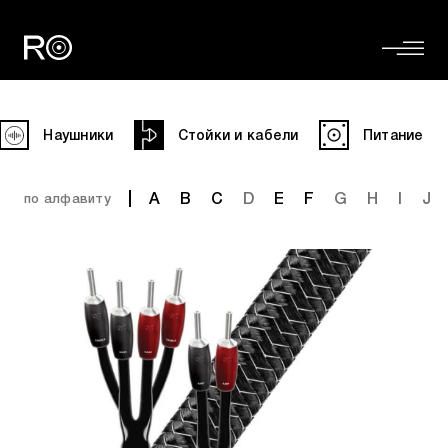
Наушники
Стойки и кабели
Питание
A
B
C
D
E
F
G
H
I
J
по алфавиту