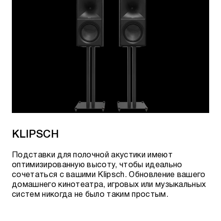
Yosemite Tonearm JIS90-2RCA
Golden Gate Turntable 2RCA-2RCA
Yosemite Turntable 2RCA-2RCA
Black Hole GroundGoody
Dragon GroundGoody
ThunderBird GroundGoody
KLIPSCH
КАБЕЛИ ПИТАНИЯ AUDIOQUEST
Подставки для полочной акустики имеют
оптимизированную высоту, чтобы идеально
Blizzard C13
сочетаться с вашими Klipsch. Обновление вашего
домашнего кинотеатра, игровых или музыкальных
Monsoon C13
систем никогда не было таким простым.
NRG-Y3 C13