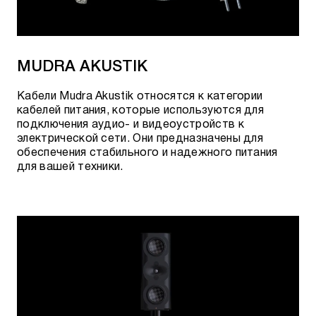
Нажав кнопку - "посетить шоурум".
Гарантировать лучшие цены и качество
MUDRA AKUSTIK
товара нам позволяет сотрудничество с
официальными поставщиками.
Кабели Mudra Akustik относятся к категории
кабелей питания, которые используются для
подключения аудио- и видеоустройств к
электрической сети. Они предназначены для
обеспечения стабильного и надежного питания
для вашей техники.