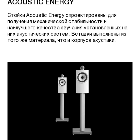
ACOUSTIC ENERGY
Tower 2RCA-2RCA
Стойки Acoustic Energy спроектированы для
Black Beauty RCA-RCA
получения механической стабильности и
наилучшего качества звучания установленных на
Chicago RCA-RCA
них акустических систем. Вставки выполнены из
того же материала, что и корпуса акустики.
Mackenzie RCA-RCA
Pegasus RCA-RCA
Red River RCA-RCA
ThunderBird RCA-RCA
Yukon RCA-RCA
Black Lab RCA Subwoofer
Irish Red RCA Subwoofer
Black Beauty XLR-XLR