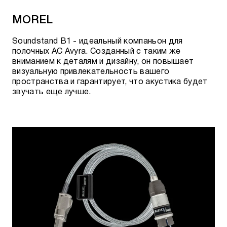
Заглушки разъемов
MOREL
AudioQuest HDMI Noise-Stopper Caps (4)
Soundstand B1 - идеальный компаньон для
полочных АС Avyra. Созданный с таким же
AudioQuest RCA Noise-Stopper Caps (10)
вниманием к деталям и дизайну, он повышает
визуальную привлекательность вашего
AudioQuest USB-A Noise-Stopper Caps (4)
пространства и гарантирует, что акустика будет
звучать еще лучше.
AudioQuest XLR Input Noise-Stopper Caps (2)
Актуальное наличие, возможность
предзаказа и стоимость, можно уточнить:
По телефону:
+7 495 920 20 10
;
В мессенджерах:
Telegram
или
WhatsApp
;
По электронной почте:
team@rovsky.audio
;