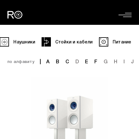
Наушники
Стойки и кабели
Питание
A
B
C
D
E
F
G
H
I
J
по алфавиту