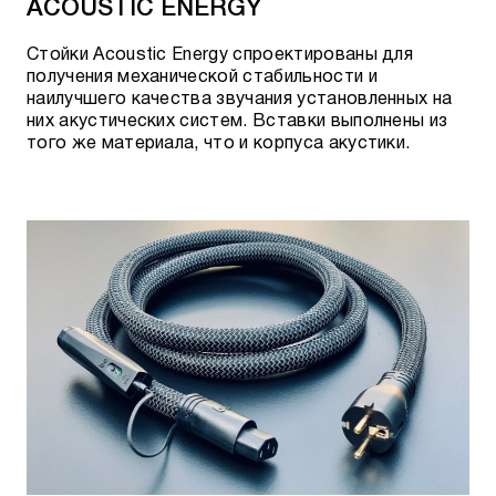
ACOUSTIC ENERGY
Meta и Q3 Meta
Стойки Acoustic Energy спроектированы для
получения механической стабильности и
ЗАЩИТНЫЕ СЕТКИ (ГРИЛИ) KEF
наилучшего качества звучания установленных на
них акустических систем. Вставки выполнены из
того же материала, что и корпуса акустики.
Q150 Grille
- для акустики Q150, черная ткань
Q250c Grille
- для акустики Q250c, черная ткань
Q350 Grille
- для акустики Q350, черная ткань
Q550 Grille
- для акустики Q550, черная ткань
Q650c Grille
- для акустики Q650c, черная ткань
Q750 Grille
- для акустики Q750, черная ткань
Q950 Grille
- для акустики Q950, черная ткань