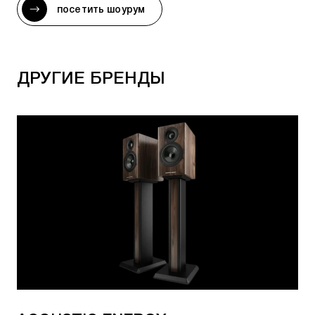
посетить шоурум
S3 Floor Stand
- для акустики R3, R3 Meta
SQ1 Floor Stand
-
для акустики Q1 Meta, Q3
Meta, Q Concerto Meta
ДРУГИЕ БРЕНДЫ
S-RFI Floor Stand
- для акустики Reference 1,
Reference 1 Meta
Reference 4c Stand
- для акустики Reference 4c
T Floor Stand
- для акустики серии T
НАСТЕННЫЕ КРОНШТЕЙНЫ KEF
B1 Wall Bracket
- для акустики LSX, LSX II, LSX
II LT
B2 Wall Bracket
- для акустики Q150, Q350, Q1