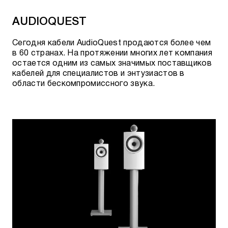
Актуальное наличие, возможность
AUDIOQUEST
предзаказа и стоимость, можно уточнить:
Сегодня кабели AudioQuest продаются более чем
По телефону:
+7 495 920 20 10
;
в 60 странах. На протяжении многих лет компания
остается одним из самых значимых поставщиков
В мессенджерах:
Telegram
или
WhatsApp
;
кабелей для специалистов и энтузиастов в
области бескомпромиссного звука.
По электронной почте:
team@rovsky.audio
;
Нажав кнопку - "посетить шоурум".
Гарантировать лучшие цены и качество
товара нам позволяет сотрудничество с
официальными поставщиками.