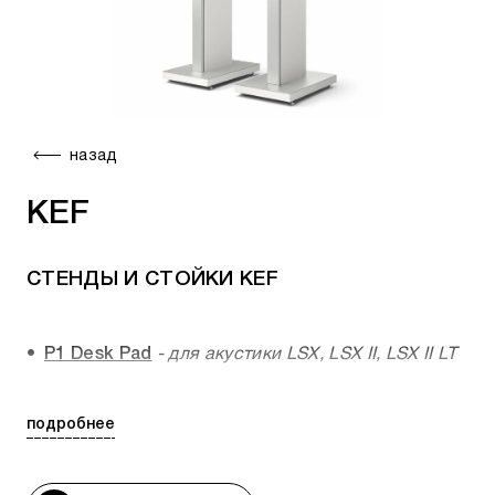
назад
KEF
СТЕНДЫ И СТОЙКИ KEF
P1 Desk Pad
- для акустики LSX, LSX II, LSX II LT
S1 Floor stand
- для акустики LSX, LSX II, LSX II
LT
подробнее
S2 Floor stand
- для акустики LS50 Meta, LS50
Wireless II