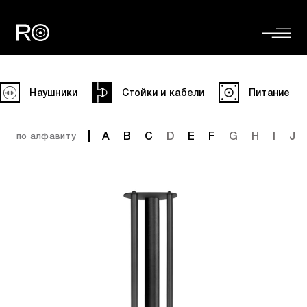
Наушники
Стойки и кабели
Питание
A
B
C
D
E
F
G
H
I
J
по алфавиту