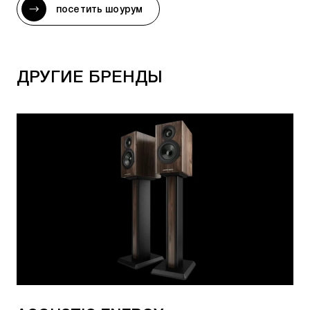
EVO 4.1 Stands
- для акустики Wharfedale EVO
посетить шоурум
4.1
EVO 4.2 Stands
- для акустики Wharfedale EVO
4.2
ДРУГИЕ БРЕНДЫ
EVO 5.1 Stands
- для акустики Wharfedale EVO
5.1
EVO 5.2 Stands
- для акустики Wharfedale EVO
5.2
WH- ST1
- для акустики Wharfedale Diamond 200
WH-ST3
- для акустики Wharfedale D310 и D320
Актуальное наличие, возможность
предзаказа и стоимость, можно уточнить: