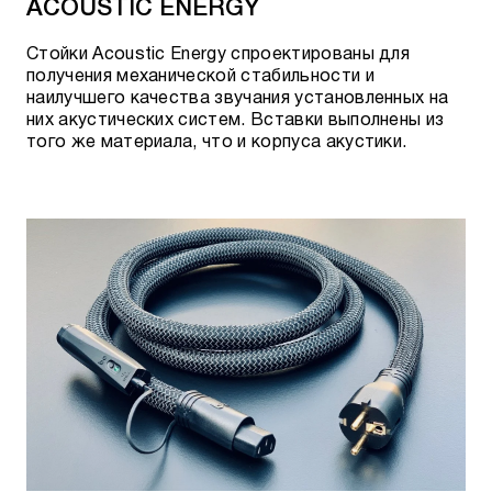
ACOUSTIC ENERGY
По телефону:
+7 495 920 20 10
;
В мессенджерах:
Telegram
или
WhatsApp
;
Стойки Acoustic Energy спроектированы для
получения механической стабильности и
По электронной почте:
team@rovsky.audio
;
наилучшего качества звучания установленных на
них акустических систем. Вставки выполнены из
Нажав кнопку - "посетить шоурум".
того же материала, что и корпуса акустики.
Гарантировать лучшие цены и качество
товара нам позволяет сотрудничество с
официальными поставщиками.