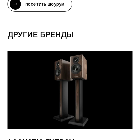
предзаказа и стоимость, можно уточнить:
посетить шоурум
По телефону:
+7 495 920 20 10
;
В мессенджерах:
Telegram
или
WhatsApp
;
ДРУГИЕ БРЕНДЫ
По электронной почте:
team@rovsky.audio
;
Нажав кнопку - "посетить шоурум".
Гарантировать лучшие цены и качество
товара нам позволяет сотрудничество с
официальными поставщиками.