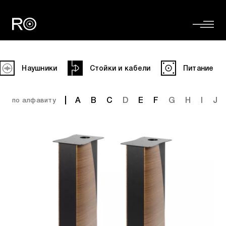
Наушники
Стойки и кабели
Питание
A
B
C
D
E
F
G
H
I
J
по алфавиту